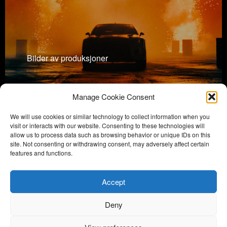
Bilder av produksjoner
Manage Cookie Consent
We will use cookies or similar technology to collect information when you
visit or interacts with our website. Consenting to these technologies will
Meld deg på vårt nyhetsbrev, og få siste
allow us to process data such as browsing behavior or unique IDs on this
nytt fra oss rett inn mailen!
site. Not consenting or withdrawing consent, may adversely affect certain
features and functions.
Accept
Deny