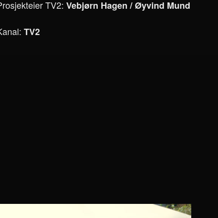
Prosjekteier TV2:
Vebjørn Hagen / Øyvind Mund
Kanal:
TV2