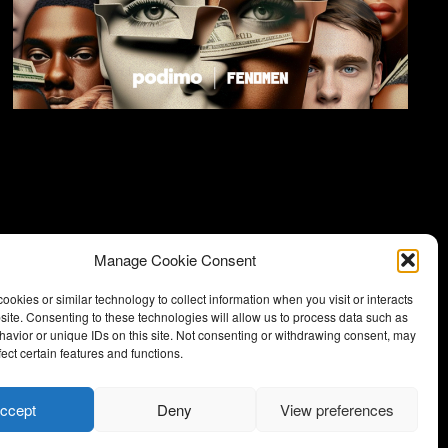
Manage Cookie Consent
ookies or similar technology to collect information when you visit or interacts
site. Consenting to these technologies will allow us to process data such as
Nyhetsbrev
avior or unique IDs on this site. Not consenting or withdrawing consent, may
ect certain features and functions.
ccept
Deny
View preferences