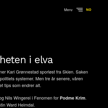
Menu
NO
Close
eten i elva
nner Kari Grønnestad sporløst fra Skien. Saken
i politiets systemer. Men tre år senere, våren
tet tips som endrer alt.
og Nils Wingerei i Fenomen for
.
Podme Krim
istin Ward Heimdal.