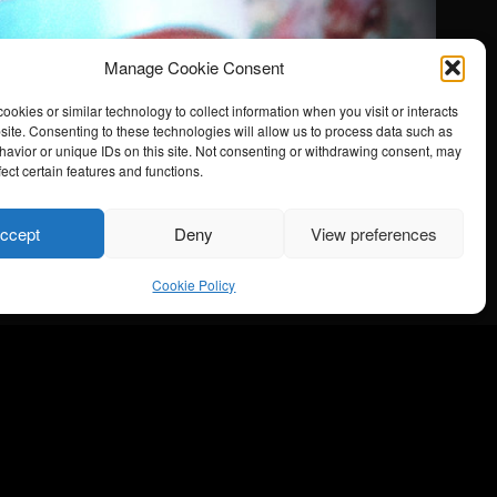
Manage Cookie Consent
ookies or similar technology to collect information when you visit or interacts
e kvinne
site. Consenting to these technologies will allow us to process data such as
Nyhetsbrev
avior or unique IDs on this site. Not consenting or withdrawing consent, may
ect certain features and functions.
ccept
Deny
View preferences
Cookie Policy