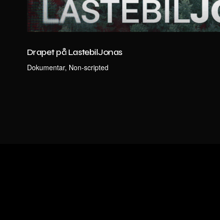
Drapet på LastebilJonas
Oslo
Dokumentar, Non-scripted
Mølleparken 4, 0459 Oslo
© 2026 Fenomen TV film & scene AS