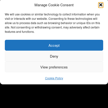
Manage Cookie Consent
We will use cookies or similar technology to collect information when you
visit or interacts with our website. Consenting to these technologies will
Flukten fra Bolivia
allow us to process data such as browsing behavior or unique IDs on this
site. Not consenting or withdrawing consent, may adversely affect certain
features and functions.
Ida og to venninner arresteres i Bolivia, mistenkt
Accept
for kokainsmugling. Fanget i løgner og svik må
hun stole på uventet hjelp – og flykte gjennom
Deny
jungelen.
View preferences
Cookie Policy
Se serien på TV 2 Play
Fakta