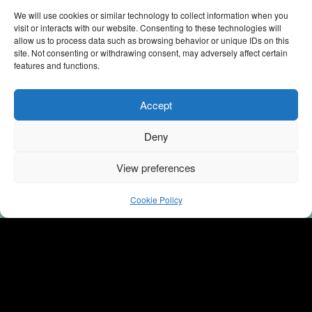
We will use cookies or similar technology to collect information when you
visit or interacts with our website. Consenting to these technologies will
allow us to process data such as browsing behavior or unique IDs on this
site. Not consenting or withdrawing consent, may adversely affect certain
features and functions.
Adelina Ibishi
Accept
Konferansier /
Underholdning
Deny
Adelina er åpen, engasjert og varm, hun er en sterk
View preferences
formidler og har en smittende energi. Med både
profesjonalitet og kunnskap kombinerer hun humor
Cookie Policy
med evnen til å engasjere, utfordre og skape
refleksjon. Hun er en treffsikker og oppdatert
programleder og konferansier, med stålkontroll og
ekte glimt i øyet. Tilgjengelig for oppdrag med andre.